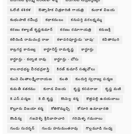
ఓరుగంటి శ్రీలక్ష్మి నరసింహ శర్మ
ఓరుగంటి సుబ్రహ్మణ్యం
ఓలేటి శశికళ
ఔత్సాహిక చిత్రకారిణి గాయత్రి
కందాళ విజయ
కంభంపాటి రవీంద్ర
కథాకదంబం
కనుపర్తి వరలక్ష్మమ్మ
కరణం కళ్యాణ్ కృష్ణకుమార్
కరణం రమాగాయత్రి
కరుణశ్రీ
కలిదిండి రామచంద్ర రాజు
కళాపరిపూర్ణుడు ‘బాపు’
కవితాఝరి
కాట్రగడ్డ కారుణ్య
కార్టూనిస్ట్ రామకృష్ణ
కార్టూన్లు
కార్టూన్లు - కన్నాజి రావు
కార్టూన్లు - బోసు
కాలనాధభట్ట వీరభద్రశాస్త్రి
కిరణ్ కుమార్ సత్యవోలు
కుంచె చింతాలక్ష్మీనారాయణ
కుంతి
కుందుర్తి స్వరాజ్య పద్మజ
కుమతీ శతకము
కురాడ విజయ
కృష్ణ కసవరాజు
కృష్ణ మణి
కె.ఎస్.పద్మజ
కె.బి.కృష్ణ
కొంపెల్ల శర్మ
కొత్తపల్లి ఉదయబాబు
కొల్లూరు విజయా శర్మ
కోతికొమ్మచ్చి
కోసూరి ఉమాభారతి
కౌండిన్య
గజవెళ్ళి శ్రీనివాసాచారి
గరిమెళ్ళ గమనాలు
గుండు సుదర్శన్
గుండు హనుమంతరావు
గొల్లమూడి సంధ్య