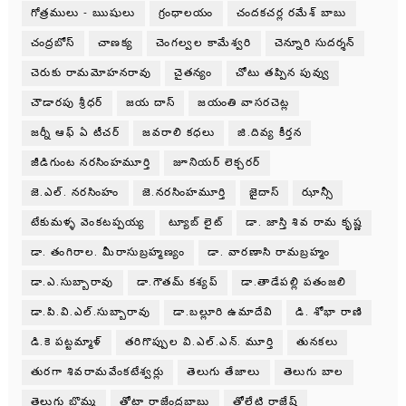
గోత్రములు - ఋషులు
గ్రంధాలయం
చందకచర్ల రమేశ్ బాబు
చంద్రబోస్
చాణక్య
చెంగల్వల కామేశ్వరి
చెన్నూరి సుదర్శన్
చెరుకు రామమోహనరావు
చైతన్యం
చోటు తప్పిన పువ్వు
చౌడారపు శ్రీధర్
జయ దాస్
జయంతి వాసరచెట్ల
జర్నీ ఆఫ్ ఏ టీచర్
జవరాలి కధలు
జి.దివ్య కీర్తన
జీడిగుంట నరసింహమూర్తి
జూనియర్ లెక్చరర్
జె.ఎల్. నరసింహం
జె.నరసింహమూర్తి
జైదాస్
ఝాన్సీ
టేకుమళ్ళ వెంకటప్పయ్య
ట్యూబ్ లైట్
డా. జాస్తి శివ రామ కృష్ణ
డా. తంగిరాల. మీరాసుబ్రహ్మణ్యం
డా. వారణాసి రామబ్రహ్మం
డా.ఎ.సుబ్బారావు
డా.గౌతమ్ కశ్యప్
డా.తాడేపల్లి పతంజలి
డా.పి.వి.ఎల్.సుబ్బారావు
డా.బల్లూరి ఉమాదేవి
డి. శోభా రాణి
డి.కె పట్టమ్మాళ్
తరిగొప్పుల వి.ఎల్.ఎన్. మూర్తి
తునకలు
తురగా శివరామవేంకటేశ్వర్లు
తెలుగు తేజాలు
తెలుగు బాల
తెలుగు బొమ్మ
తోటా రాజేంద్రబాబు
తోలేటి రాజేష్