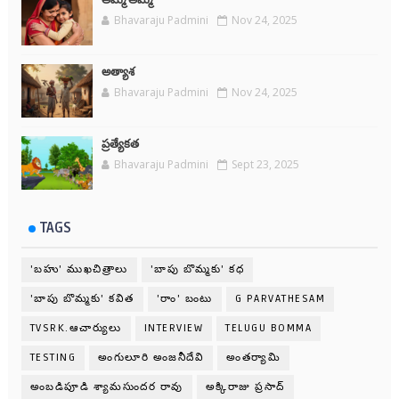
అమ్మ అమ్మే
Bhavaraju Padmini
Nov 24, 2025
అత్యాశ
Bhavaraju Padmini
Nov 24, 2025
ప్రత్యేకత
Bhavaraju Padmini
Sept 23, 2025
TAGS
'బహు' ముఖచిత్రాలు
'బాపు బొమ్మకు' కధ
'బాపు బొమ్మకు' కవిత
'రాం' బంటు
G PARVATHESAM
TVSRK.ఆచార్యులు
INTERVIEW
TELUGU BOMMA
TESTING
అంగులూరి అంజనీదేవి
అంతర్యామి
అంబడిపూడి శ్యామసుందర రావు
అక్కిరాజు ప్రసాద్