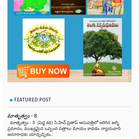
FEATURED POST
మాతృత్వం - 8
మాతృత్వం - 8 (పెద్ద కథ) సి.హెచ్.ప్రతాప్ ఆసుపత్రిలో జరిగిన అగ్ని
ప్రమాదం, ముఖ్యమైన ఒప్పంద పత్రాలు మాయం కావడం న్యాయవాది
అనూరాధకు యాదృచ్ఛికం...