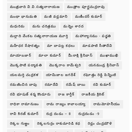
మంత్రవాది వి.వి.సత్యనారాయణ
మంత్రాల పూర్ణచంద్రరావు
మంథా భానుమతి
మణి వడ్లమాని
మణీందర్ కుమార్
మధురిమ
మను చరిత్రము
మన్నెం శారద
మల్లాది వేంకట సత్యనారాయణ మూర్తి
మహాన్యాసము - పధ్ధతి
మహీధర శేషారత్నం
మా బాపట్ల కధలు
మాడపాటి సీతాదేవి
మాయాబజార్
మాలా కుమార్
మీనాక్షి శ్రీనివాస్
ముఖాముఖి
మొక్కపాటి పద్మావతి
మొక్కరాల కామేశ్వరి
యనమండ్ర శ్రీనివాస్
యలమర్తి చంద్రకళ
యామిజాల జగదీశ్
రఘోత్తం రెడ్డి పిన్నింటి
రమణించిన బాపు
రమాదేవి
రమేష్ బాబు
రవి కుమార్
రవి భూషణ్ శర్మ కొండూరు
రాజ కార్తీక్
రాజకీయ క్రికెట్
రాధికా రామానుజం
రామ రాజ్యం కావాలయ్యా
రామమోహనీయం
రావి కిరణ్ కుమార్
రుద్ర దండం – 8
రుద్రదండం -9
రెక్కల గుఱ్ఱం
రెక్కలగుర్రం రాకుమారిడి కధ
రెడ్లం చంద్రమౌళి