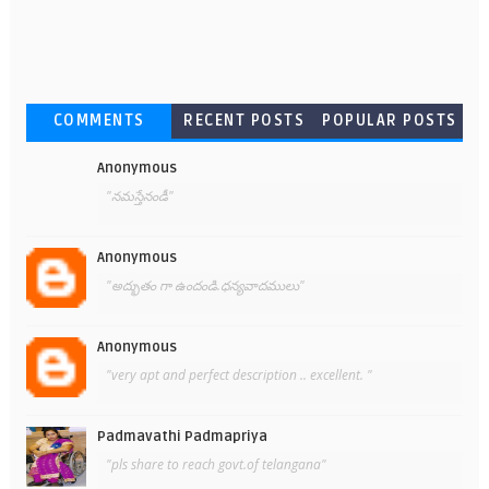
COMMENTS
RECENT POSTS
POPULAR POSTS
Anonymous
"నమస్తేనండీ"
Anonymous
"అద్భుతం గా ఉందండి.ధన్యవాదములు"
Anonymous
"very apt and perfect description .. excellent. "
Padmavathi Padmapriya
"pls share to reach govt.of telangana"