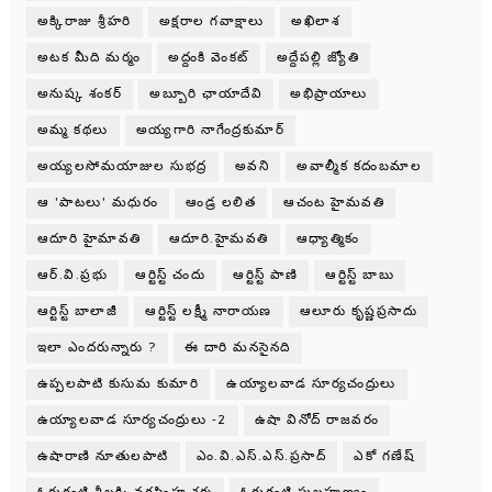
అక్కిరాజు శ్రీహరి
అక్షరాల గవాక్షాలు
అఖిలాశ
అటక మీది మర్మం
అద్దంకి వెంకట్
అద్దేపల్లి జ్యోతి
అనుష్క శంకర్
అబ్బూరి ఛాయాదేవి
అభిప్రాయాలు
అమ్మ కథలు
అయ్యగారి నాగేంద్రకుమార్
అయ్యలసోమయాజుల సుభద్ర
అవని
అవాల్మీక కదంబమాల
ఆ 'పాటలు' మధురం
ఆండ్ర లలిత
ఆచంట హైమవతి
ఆదూరి హైమావతి
ఆదూరి.హైమవతి
ఆధ్యాత్మికం
ఆర్.వి.ప్రభు
ఆర్టిస్ట్ చందు
ఆర్టిస్ట్ పాణి
ఆర్టిస్ట్ బాబు
ఆర్టిస్ట్ బాలాజీ
ఆర్టిస్ట్ లక్ష్మీ నారాయణ
ఆలూరు కృష్ణప్రసాదు
ఇలా ఎందరున్నారు ?
ఈ దారి మనసైనది
ఉప్పలపాటి కుసుమ కుమారి
ఉయ్యాలవాడ సూర్యచంద్రులు
ఉయ్యాలవాడ సూర్యచంద్రులు -2
ఉషా వినోద్ రాజవరం
ఉషారాణి నూతులపాటి
ఎం.వి.ఎస్.ఎస్.ప్రసాద్
ఎకో గణేష్