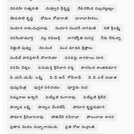
దినవహి సత్యవతి
దువ్వూరి శ్రీకృష్ణ
దేవరకొండ సుబ్రహ్మణ్యం
దొండపాటి కృష్ణ
దోమల శోభారాణి
ధారావాహికలు
నండూరి రామచంద్రరావు
నండూరి సుందరీ నాగమణి
నటి శ్రీలక్ష్మి
నరసింహమూర్తి
నల్ల కరుణశ్రీ
నాగజ్యోతి సుసర్ల
నీకు నేనున్నా
నెత్తుటి పువ్వు
నెలవంక
పంచ మాధవ క్షేత్రాలు
పండిట్ హరిప్రసాద్ చౌరాసియా
పరవస్తు నాగసాయి సూరి
పరిమి నిర్మల
పసుమర్తి శ్రీనివాస శర్మ
పారనంది శాంతకుమారి
పి.యస్.యమ్. లక్ష్మి
పి.వి.ఆర్. గోపీనాథ్
పి.వి.ఎల్.సుజాత
పుష్యమిత్ర
పుస్తక పరిచయం
పూర్ణిమ సుధ
పెమ్మరాజు అశ్విని
పెయ్యేటి రంగారావు
పెయ్యేటి శ్రీదేవి
పొన్నాడ లక్ష్మి
పొన్నాల వేంకటేష్
పోడూరి కృష్ణకుమారి
పోడూరి శ్రీనివాసరావు
పోతినేని రవిరాజా
పోలంరాజు శారద
ప్రతాప వెంకట సుబ్బారాయుడు
ప్రతి రోజు సంక్రాంతి