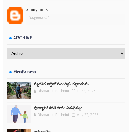
Anonymous
"bagundi sir"
ARCHIVE
తెలుగు బాల
మృగశిర కార్తెలో ముంగిళ్లు చల్లబడును
Bhavaraju Padmini
Jul 23, 2026
పుణ్యానికి పోతే పాపం ఎదురైనట్లు
Bhavaraju Padmini
May 23, 2026