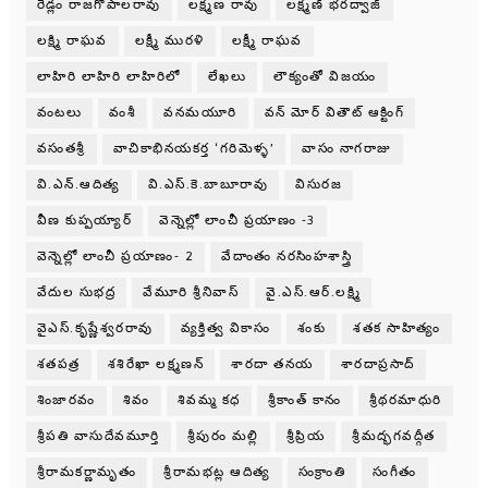
రెడ్లం రాజగోపాలరావు
లక్ష్మణ రావు
లక్ష్మణ్ భరద్వాజ్
లక్ష్మి రాఘవ
లక్ష్మీ మురళి
లక్ష్మీ రాఘవ
లాహిరి లాహిరి లాహిరిలో
లేఖలు
లౌక్యంతో విజయం
వంటలు
వంశీ
వనమయూరి
వన్ మోర్ వితౌట్ ఆక్టింగ్
వసంతశ్రీ
వాచికాభినయకర్త ‘గరిమెళ్ళ’
వాసం నాగరాజు
వి.ఎన్.ఆదిత్య
వి.ఎస్.కె.బాబూరావు
విసురజ
వీణ కుప్పయ్యార్
వెన్నెల్లో లాంచీ ప్రయాణం -3
వెన్నెల్లో లాంచీ ప్రయాణం- 2
వేదాంతం నరసింహశాస్త్రి
వేదుల సుభద్ర
వేమూరి శ్రీనివాస్
వై.ఎస్.ఆర్.లక్ష్మి
వైఎస్.కృష్ణేశ్వరరావు
వ్యక్తిత్వ వికాసం
శంకు
శతక సాహిత్యం
శతపత్ర
శశిరేఖా లక్ష్మణన్
శారదా తనయ
శారదాప్రసాద్
శింజారవం
శివం
శివమ్మ కధ
శ్రీకాంత్ కానం
శ్రీథరమాధురి
శ్రీపతి వాసుదేవమూర్తి
శ్రీపురం మల్లి
శ్రీప్రియ
శ్రీమద్భగవద్గీత
శ్రీరామకర్ణామృతం
శ్రీరామభట్ల ఆదిత్య
సంక్రాంతి
సంగీతం