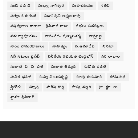
సండే ఫన్ డే
సంధ్యా నాగేశ్వర
సంపాదకీయం
సతీష్
సత్యం ఓరుగంటి
సదాశివుని లక్ష్మణరావు
సప్తస్వరాల రారాజు.. శ్రీనివాస రాజు
సభలు-సదస్సులు
సమస్యాపూరణం
సామవేదం షణ్ముఖశర్మ
సామ్రాజ్ఞి
సాయి సోమయాజులు
సాహిత్యం
సి.ఉమాదేవి
సినిమా
సినీ నటులు ప్రదీప్
సినీగేయ రచయత చంద్రబోస్
సిరి లాబాల
సుజాత .పి .వి .ఎల్
సుజాత తిమ్మన
సుడోకు పజిల్
సునీల్ ధవళ
సుష్మా విజయకృష్ణ
సూర్య కుకునూర్
సోమసుధ
స్త్రీలోకం
స్పూర్తి
హరీష్ గొర్లె
హాస్య వల్లరి
హై ‘క్లూ’ లు
హైమా శ్రీనివాస్