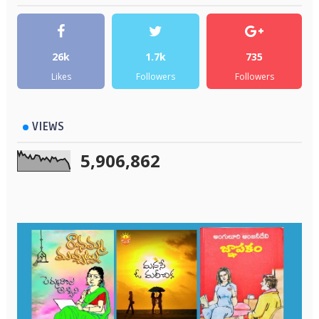
26k
1.7k
735
Likes
Followers
Followers
VIEWS
5,906,862