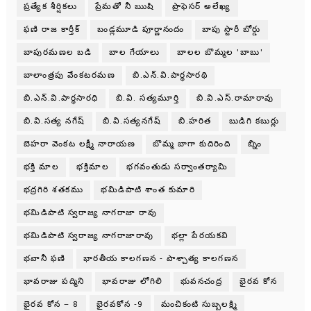
ప్రత్యేక శీర్షికలు
ప్రేమతో నీ ఋషి
ప్రొఫెసర్ అలేఖ్య
ఫణి రాజ కార్తీక్
బండ్లమూడి పూర్ణానందం
బాపు స్టొరీ బోర్డు
బాపురమణల బడి
బాల గేయాలు
బాలల బొమ్మల 'బాబు'
బాలాంత్రపు వేంకటరమణ
బి.ఎన్.వి.పార్థసారథి
బి.ఎన్.వి.పార్ధసారధి
బి.వి. సత్యమూర్తి
బి.వి.ఎస్.రామారావు
బి.వి.సత్య నగేష్
బి.వి.సత్యనగేష్
బి.హరిత
బుడిగి కబుర్లు
బెహరా వెంకట లక్ష్మీ నారాయణ
బొమ్మ బాగా కుదిరింది
బ్నిం
భక్తి మాల
భక్తిమాల
భగవంతుడు సర్వాంతర్యామి
భద్రగిరి శతకము
భమిడిపాటి శాంత కుమారి
భమిడిపాటి స్వరాజ్య నాగరాజా రావు
భమిడిపాటి స్వరాజ్య నాగరాజారావు
భల్లా పేరయకవి
భవానీ ఫణి
భారతీయ కాలగణన - పాశ్చాత్య కాలగణన
భావరాజు పద్మిని
భావరాజు లోగిలి
భువనచంద్ర
భైరవ కోన
భైరవ కోన – 8
భైరవకోన -9
మంచికంటి సుబ్బలక్ష్మి